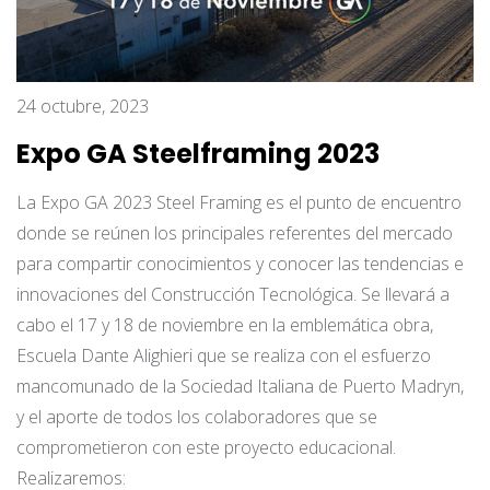
24 octubre, 2023
Expo GA Steelframing 2023
La Expo GA 2023 Steel Framing es el punto de encuentro
donde se reúnen los principales referentes del mercado
para compartir conocimientos y conocer las tendencias e
innovaciones del Construcción Tecnológica. Se llevará a
cabo el 17 y 18 de noviembre en la emblemática obra,
Escuela Dante Alighieri que se realiza con el esfuerzo
mancomunado de la Sociedad Italiana de Puerto Madryn,
y el aporte de todos los colaboradores que se
comprometieron con este proyecto educacional.
Realizaremos: